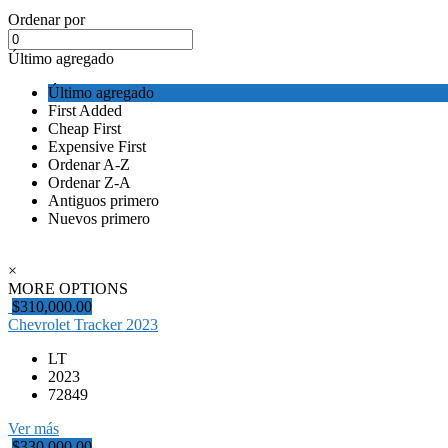
Ordenar por
Último agregado
Último agregado
First Added
Cheap First
Expensive First
Ordenar A-Z
Ordenar Z-A
Antiguos primero
Nuevos primero
×
MORE OPTIONS
$310,000.00
Chevrolet Tracker 2023
LT
2023
72849
Ver más
$330,000.00