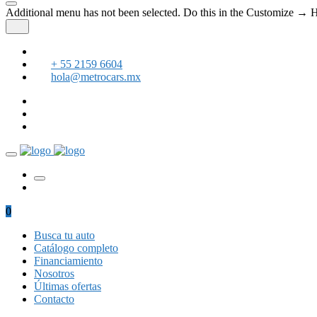
Additional menu has not been selected. Do this in the Customize →
+ 55 2159 6604
hola@metrocars.mx
0
Busca tu auto
Catálogo completo
Financiamiento
Nosotros
Últimas ofertas
Contacto