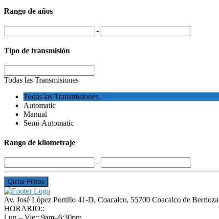
Rango de años
-
Tipo de transmisión
Todas las Transmisiones
Todas las Transmisiones
Automatic
Manual
Semi-Automatic
Rango de kilometraje
-
Quitar Filtros
Av. José López Portillo 41-D, Coacalco, 55700 Coacalco de Berrioza
HORARIO::
Lun – Vie:: 9am–6:30pm