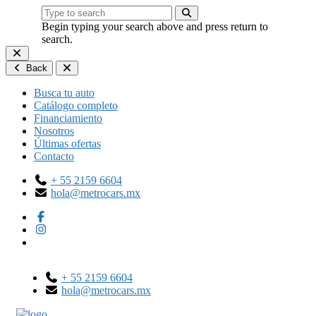
Begin typing your search above and press return to
search.
Back
Busca tu auto
Catálogo completo
Financiamiento
Nosotros
Últimas ofertas
Contacto
+ 55 2159 6604
hola@metrocars.mx
+ 55 2159 6604
hola@metrocars.mx