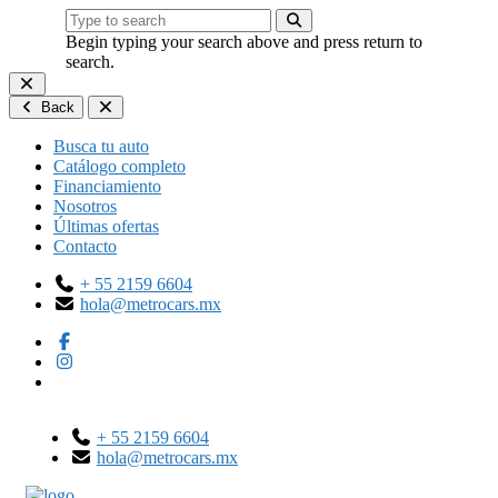
Begin typing your search above and press return to
search.
Back
Busca tu auto
Catálogo completo
Financiamiento
Nosotros
Últimas ofertas
Contacto
+ 55 2159 6604
hola@metrocars.mx
+ 55 2159 6604
hola@metrocars.mx