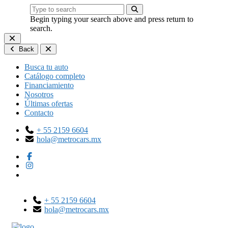
Begin typing your search above and press return to
search.
Back
Busca tu auto
Catálogo completo
Financiamiento
Nosotros
Últimas ofertas
Contacto
+ 55 2159 6604
hola@metrocars.mx
+ 55 2159 6604
hola@metrocars.mx