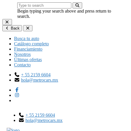
Begin typing your search above and press return to
search.
Back
Busca tu auto
Catálogo completo
Financiamiento
Nosotros
Últimas ofertas
Contacto
+ 55 2159 6604
hola@metrocars.mx
+ 55 2159 6604
hola@metrocars.mx