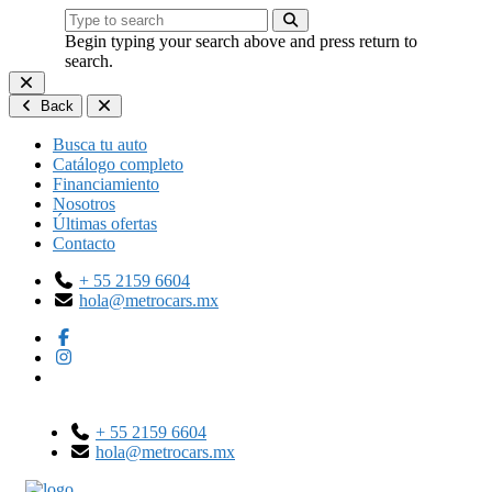
Begin typing your search above and press return to
search.
Back
Busca tu auto
Catálogo completo
Financiamiento
Nosotros
Últimas ofertas
Contacto
+ 55 2159 6604
hola@metrocars.mx
+ 55 2159 6604
hola@metrocars.mx