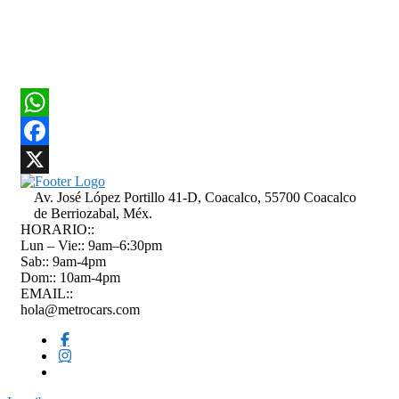
WhatsApp
Facebook
X
Av. José López Portillo 41-D, Coacalco, 55700 Coacalco
de Berriozabal, Méx.
HORARIO::
Lun – Vie:: 9am–6:30pm
Sab:: 9am-4pm
Dom:: 10am-4pm
EMAIL::
hola@metrocars.com