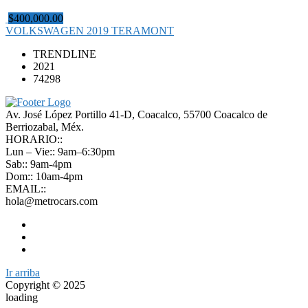
$400,000.00
VOLKSWAGEN 2019 TERAMONT
TRENDLINE
2021
74298
Av. José López Portillo 41-D, Coacalco, 55700 Coacalco de
Berriozabal, Méx.
HORARIO::
Lun – Vie:: 9am–6:30pm
Sab:: 9am-4pm
Dom:: 10am-4pm
EMAIL::
hola@metrocars.com
Ir arriba
Copyright © 2025
loading